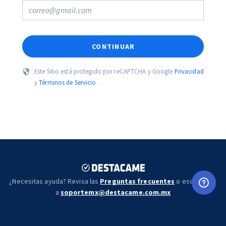
CONTINUAR
Este Sitio está protegido por reCAPTCHA y Google
Privacidad
y
Términos de Servicio
.
¿Necesitas ayuda? Revisa las
Preguntas frecuentes
o escríbenos
a
soportemx@destacame.com.mx